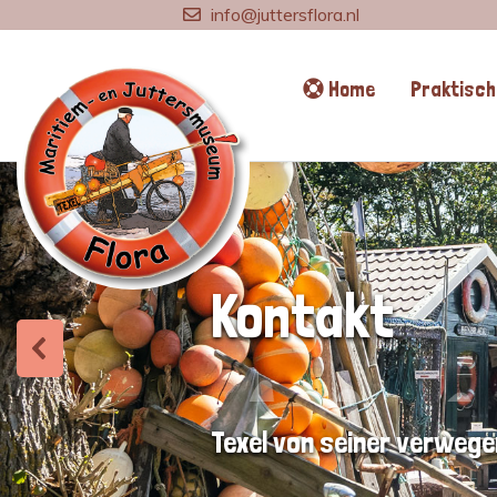
info@juttersflora.nl
Home
Praktisch
Kontakt
Texel von seiner verwege