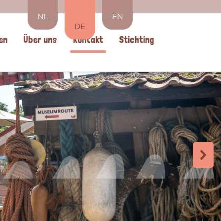
NL
EN
DE
en
Über uns
Kontakt
Stichting