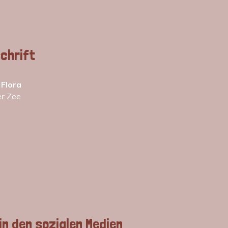
chrift
 Flora
er Zee
in den sozialen Medien