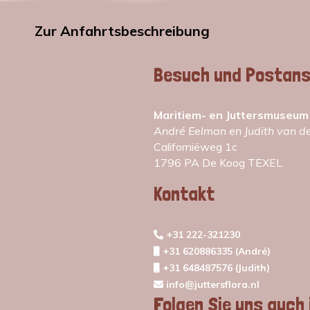
Zur Anfahrtsbeschreibung
Besuch und Postans
Maritiem- en Juttersmuseum
André Eelman en Judith van d
Californiëweg 1c
1796 PA De Koog TEXEL
Kontakt
+31 222-321230
+31 620886335 (André)
+31 648487576 (Judith)
info@juttersflora.nl
Folgen Sie uns auch 